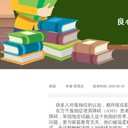
来源:
|
作者:
管理员
|
发布时间:
2026-06-10
很多人对孤独症的认知，都停留在影
在万千孤独症谱系障碍（ASD）患者
障碍，笨拙地尝试融入这个热闹的世界
问题，更与家庭教育无关。他们被温柔
式，无法顺畅解读世人的情绪与规则。